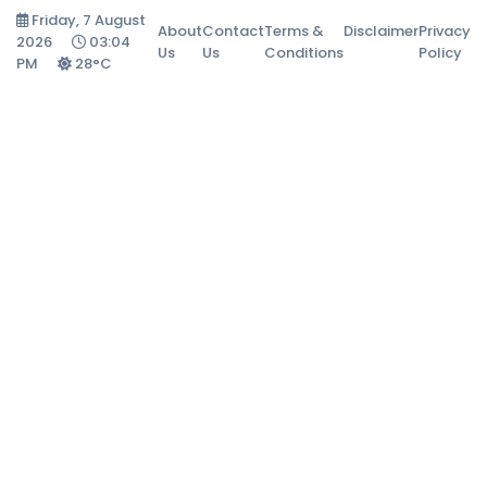
Friday, 7 August
About
Contact
Terms &
Disclaimer
Privacy
2026
03:04
Us
Us
Conditions
Policy
PM
28°C