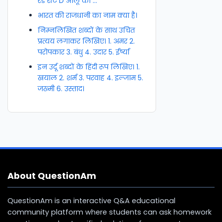
रेड रॉट D आलू की ...
भारत की राजधानी का नाम क्या है।
निम्नलिखित शब्दों के साथ उचित
प्रत्यय लगाकर लिखिए। 1. अमर 2.
परोपकार 3. बंधु 4. उदार 5. ईर्ष्या
इन उर्दू शब्दों के हिंदी रूप लिखिए। 1.
खयाल 2. शर्म 3. परवाह 4. इल्जाम 5.
जख्मी 6. उस्ताद।
About QuestionAm
QuestionAm is an interactive Q&A educational
community platform where students can ask homework