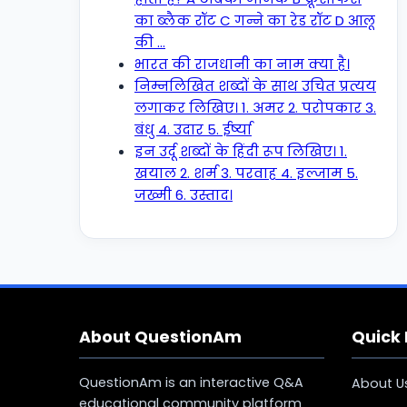
का ब्लैक रॉट C गन्ने का रेड रॉट D आलू
की …
भारत की राजधानी का नाम क्या है।
निम्नलिखित शब्दों के साथ उचित प्रत्यय
लगाकर लिखिए। 1. अमर 2. परोपकार 3.
बंधु 4. उदार 5. ईर्ष्या
इन उर्दू शब्दों के हिंदी रूप लिखिए। 1.
खयाल 2. शर्म 3. परवाह 4. इल्जाम 5.
जख्मी 6. उस्ताद।
About QuestionAm
Quick 
QuestionAm is an interactive Q&A
About U
educational community platform