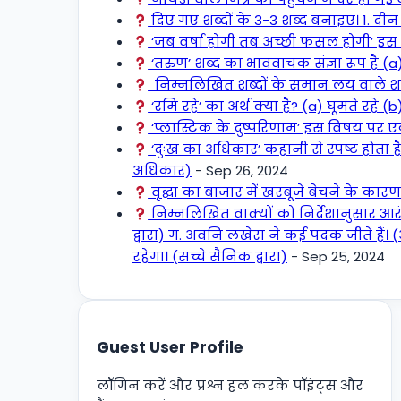
दिए गए शब्दों के 3-3 शब्द बनाइए। 1. दीन
‘जब वर्षा होगी तब अच्छी फसल होगी’ इस व
‘तरुण’ शब्द का भाववाचक संज्ञा रूप है (
निम्नलिखित शब्दों के समान लय वाले शब
‘रमि रहे’ का अर्थ क्या है? (a) घूमते रहे (b
‘प्लास्टिक के दुष्परिणाम’ इस विषय पर
‘दुःख का अधिकार’ कहानी से स्पष्ट होता
अधिकार)
- Sep 26, 2024
वृद्धा का बाजार में खरबूजे बेचने के कारण
निम्नलिखित वाक्यों को निर्देशानुसार आर
द्वारा) ग. अवनि लखेरा ने कई पदक जीते हैं। 
रहेगा। (सच्चे सैनिक द्वारा)
- Sep 25, 2024
Guest User Profile
लॉगिन करें और प्रश्न हल करके पॉइंट्स और