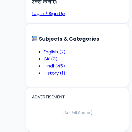
रैंक्स कमाएं!
Log In / Sign Up
Subjects & Categories
English
(2)
GK
(3)
Hindi
(45)
History
(1)
ADVERTISEMENT
[ Ad Unit Space ]