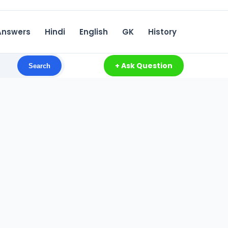
Answers
Hindi
English
GK
History
+ Ask Question
Search