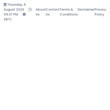
Thursday, 6
August 2026
About
Contact
Terms &
Disclaimer
Privacy
09:37 PM
Us
Us
Conditions
Policy
28°C