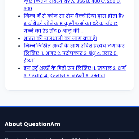
कुछ कितने सदस्य थे? A. 356 B. 400 C. 250 D.
300
निम्न में से कौन सा रोग बैक्टीरिया द्वारा होता है?
A टोबैको मोजेक B क्रूसीफर्स का ब्लैक रॉट C
गन्ने का रेड रॉट D आलू की …
भारत की राजधानी का नाम क्या है।
निम्नलिखित शब्दों के साथ उचित प्रत्यय लगाकर
लिखिए। 1. अमर 2. परोपकार 3. बंधु 4. उदार 5.
ईर्ष्या
इन उर्दू शब्दों के हिंदी रूप लिखिए। 1. खयाल 2. शर्म
3. परवाह 4. इल्जाम 5. जख्मी 6. उस्ताद।
About QuestionAm